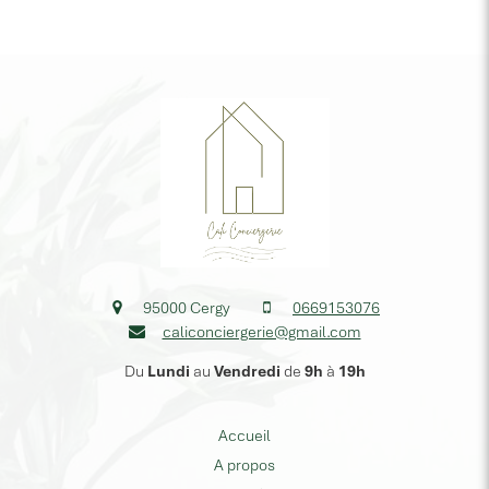
95000
Cergy
0669153076
caliconciergerie@gmail.com
Du
Lundi
au
Vendredi
de
9h
à
19h
Accueil
A propos